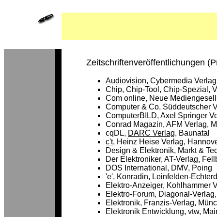
Zeitschriftenveröffentlichungen (P
Audiovision
, Cybermedia Verlag
Chip, Chip-Tool, Chip-Spezial, 
Com online, Neue Mediengesell
Computer & Co, Süddeutscher V
ComputerBILD, Axel Springer V
Conrad Magazin, AFM Verlag, 
cqDL,
DARC Verlag,
Baunatal
c't
, Heinz Heise Verlag, Hannov
Design & Elektronik, Markt & T
Der Elektroniker, AT-Verlag, Fel
DOS International, DMV, Poing
'e', Konradin, Leinfelden-Echter
Elektro-Anzeiger, Kohlhammer V
Elektro-Forum, Diagonal-Verlag
Elektronik, Franzis-Verlag, Mün
Elektronik Entwicklung, vtw, Mai