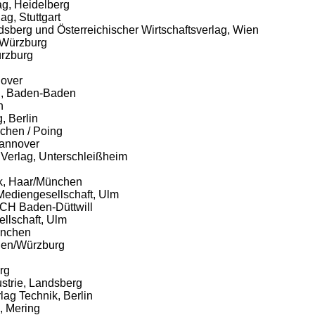
lag, Heidelberg
ag, Stuttgart
ndsberg und Österreichischer Wirtschaftsverlag, Wien
, Würzburg
ürzburg
nover
g
, Baden-Baden
n
, Berlin
chen / Poing
Hannover
n Verlag, Unterschleißheim
ik, Haar/München
Mediengesellschaft, Ulm
 CH Baden-Düttwill
llschaft, Ulm
München
hen/Würzburg
rg
ustrie, Landsberg
rlag Technik, Berlin
, Mering