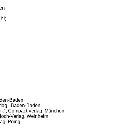
hen
hl)
aden-Baden
rlag , Baden-Baden
ik
", Compact Verlag, München
Bloch-Verlag, Weinheim
lag, Poing