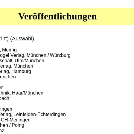
Veröffentlichungen
rint) (Auswahl)
, Mering
Vogel Verlag, München / Würzburg
schaft, Ulm/München
erlag, München
erlag, Hamburg
München
er
echnik, Haar/München
lbach
dingen
erlag, Leinfelden-Echterdingen
, CH-Meilingen
chen / Poing
nz