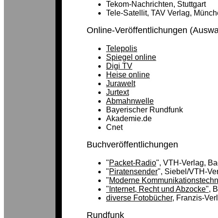
Tekom-Nachrichten, Stuttgart
Tele-Satellit, TAV Verlag, Münc
Online-Veröffentlichungen (Auswa
Telepolis
Spiegel online
Digi TV
Heise online
Jurawelt
Jurtext
Abmahnwelle
Bayerischer Rundfunk
Akademie.de
Cnet
Buchveröffentlichungen
"
Packet-Radio
", VTH-Verlag, B
"
Piratensender
", Siebel/VTH-Ve
"
Moderne Kommunikationstechn
"Internet, Recht und Abzocke"
, 
diverse Fotobücher
, Franzis-Ver
Rundfunk