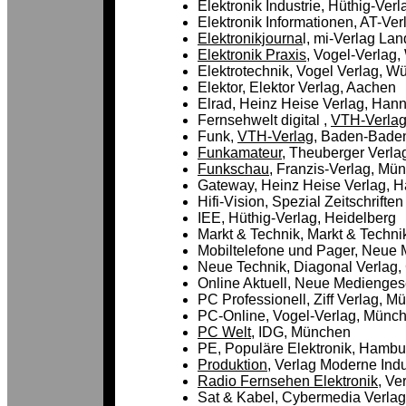
Elektronik Industrie, Hüthig-Ver
Elektronik Informationen, AT-Verl
Elektronikjourna
l, mi-Verlag La
Elektronik Praxis
, Vogel-Verlag
Elektrotechnik, Vogel Verlag, W
Elektor, Elektor Verlag, Aachen
Elrad, Heinz Heise Verlag, Han
Fernsehwelt digital ,
VTH-Verla
Funk,
VTH-Verlag
, Baden-Bade
Funkamateur
, Theuberger Verlag
Funkschau,
Franzis-Verlag, Mün
Gateway, Heinz Heise Verlag, 
Hifi-Vision, Spezial Zeitschrifte
IEE, Hüthig-Verlag, Heidelberg
Markt & Technik, Markt & Techn
Mobiltelefone und Pager, Neue 
Neue Technik, Diagonal Verlag,
Online Aktuell, Neue Mediengese
PC Professionell, Ziff Verlag, 
PC-Online, Vogel-Verlag, Münc
PC Welt
, IDG, München
PE, Populäre Elektronik, Hambu
Produktion
, Verlag Moderne Ind
Radio Fernsehen Elektronik
, Ve
Sat & Kabel,
Cybermedia Verlag